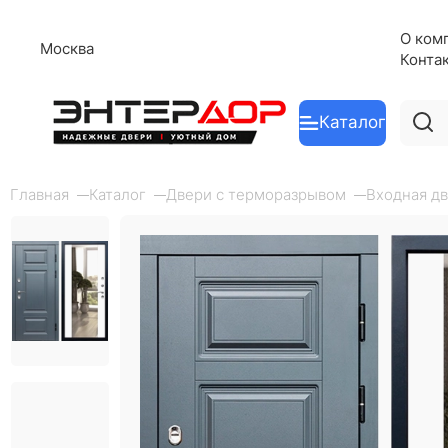
О ком
Москва
Конта
Каталог
Главная
Каталог
Двери с терморазрывом
Входная дв