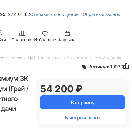
495) 222-01-82
Отправить сообщение
Обратный звонок
йти
Сравнение
Избранное
Корзина
й / Белый софт) для частного загородного дома и дачи
Артикул:
19939
емиум 3К
54 200
 ₽
м (Грей /
стного
В корзину
 дачи
Быстрый заказ