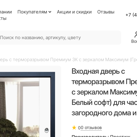
пании
Покупателям
Акции и скидки
Отзывы
+7 (
кты
Во
ерь с терморазрывом Премиум 3К с зеркалом Максимум (Гре
Входная дверь с
терморазрывом Пр
с зеркалом Максиму
Белый софт) для ча
загородного дома и
0 отзывов
0