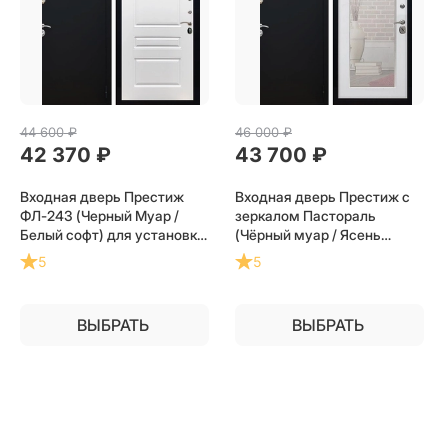
44 600
 ₽
46 000
 ₽
42 370
 ₽
43 700
 ₽
Входная дверь Престиж
Входная дверь Престиж с
ФЛ-243 (Черный Муар /
зеркалом Пастораль
Белый софт) для установки
(Чёрный муар / Ясень
в квартиру
белый) для установки в
5
5
квартиру
ВЫБРАТЬ
ВЫБРАТЬ