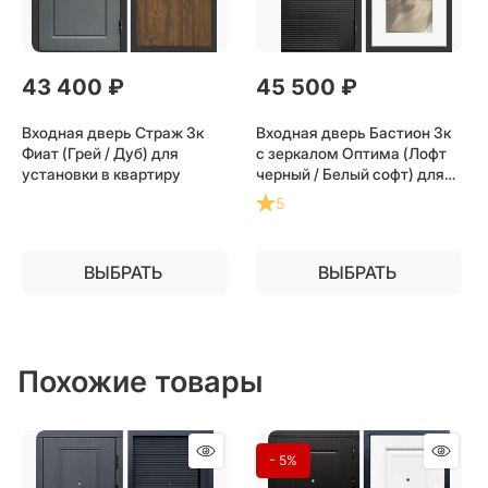
43 400
 ₽
45 500
 ₽
Входная дверь Страж 3к
Входная дверь Бастион 3к
Фиат (Грей / Дуб) для
с зеркалом Оптима (Лофт
установки в квартиру
черный / Белый софт) для
установки в квартиру
5
ВЫБРАТЬ
ВЫБРАТЬ
Похожие товары
- 5%