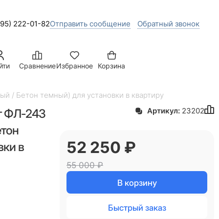
495) 222-01-82
Отправить сообщение
Обратный звонок
йти
Сравнение
Избранное
Корзина
й / Бетон темный) для установки в квартиру
т ФЛ-243
Артикул:
23202
етон
52 250
 ₽
вки в
55 000
 ₽
В корзину
Быстрый заказ