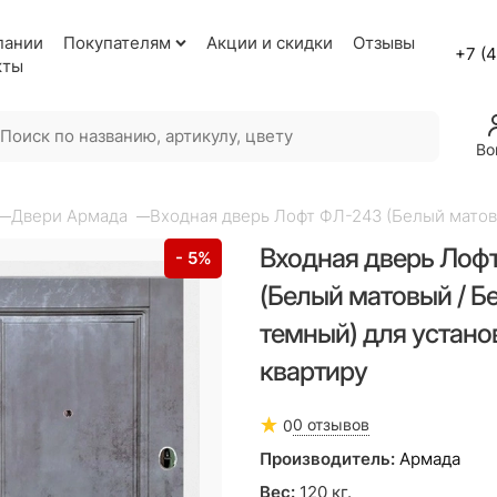
пании
Покупателям
Акции и скидки
Отзывы
+7 (
кты
Во
Двери Армада
Входная дверь Лофт ФЛ-243 (Белый матовы
Входная дверь Лоф
- 5%
(Белый матовый / Б
темный) для устано
квартиру
0 отзывов
0
Производитель:
Армада
Вес:
120
кг.