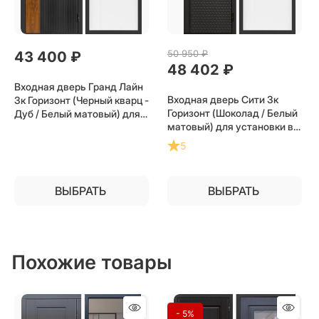
50 950
 ₽
43 400
 ₽
48 402
 ₽
Входная дверь Гранд Лайн
Входная дверь Сити 3к
3к Горизонт (Черный кварц -
Горизонт (Шоколад / Белый
Дуб / Белый матовый) для
матовый) для установки в
установки в квартиру
квартиру
5
ВЫБРАТЬ
ВЫБРАТЬ
Похожие товары
- 5%