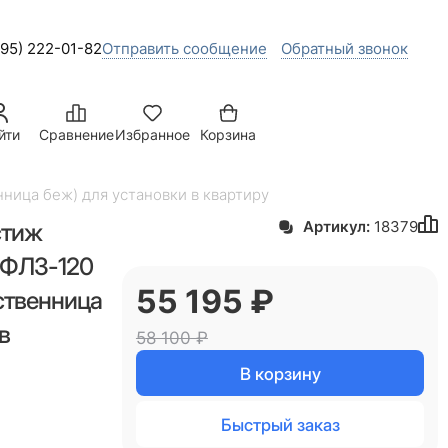
495) 222-01-82
Отправить сообщение
Обратный звонок
йти
Сравнение
Избранное
Корзина
ница беж) для установки в квартиру
стиж
Артикул:
18379
 ФЛЗ-120
55 195
 ₽
ственница
в
58 100
 ₽
В корзину
Быстрый заказ