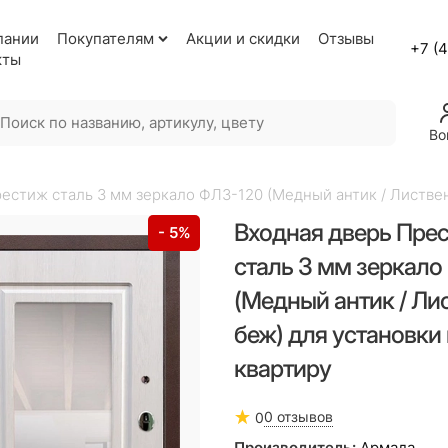
пании
Покупателям
Акции и скидки
Отзывы
+7 (
кты
Во
естиж сталь 3 мм зеркало ФЛЗ-120 (Медный антик / Листвен
Входная дверь Пре
- 5%
сталь 3 мм зеркало
(Медный антик / Ли
беж) для установки 
квартиру
0 отзывов
0