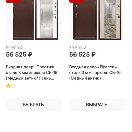
59 500
 ₽
59 500
 ₽
56 525
 ₽
56 525
 ₽
Входная дверь Престиж
Входная дверь Престиж
сталь 3 мм зеркало СБ-16
сталь 3 мм зеркало СБ-16
(Медный антик / Ясень
(Медный антик /
белый) для установки в
Лиственница беж) для
5
квартиру
установки в квартиру
ВЫБРАТЬ
ВЫБРАТЬ