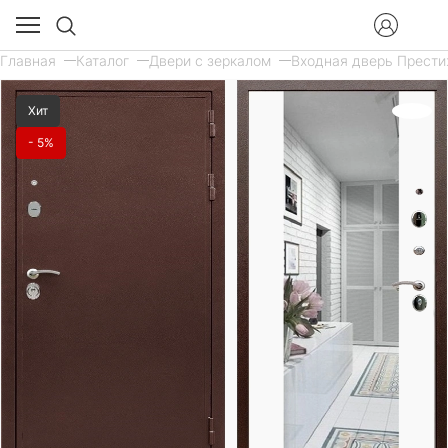
Главная
Каталог
Двери с зеркалом
Входная дверь Престиж
Хит
- 5%