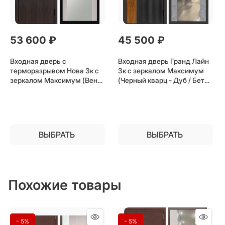
53 600
 ₽
45 500
 ₽
Входная дверь с
Входная дверь Гранд Лайн
терморазрывом Нова 3к с
3к с зеркалом Максимум
зеркалом Максимум (Венге
(Черный кварц - Дуб / Бетон
/ Лиственница беж) для
темный) для установки в
частного загородного дома
квартиру
и дачи
ВЫБРАТЬ
ВЫБРАТЬ
Похожие товары
- 5%
- 5%