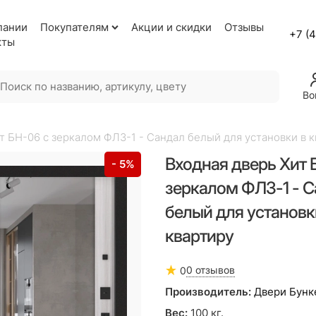
пании
Покупателям
Акции и скидки
Отзывы
+7 (
кты
Во
т БН-06 с зеркалом ФЛЗ-1 - Сандал белый для установки в 
Входная дверь Хит 
- 5%
зеркалом ФЛЗ-1 - 
белый для установк
квартиру
0 отзывов
0
Производитель:
Двери Бунк
Вес:
100
кг.