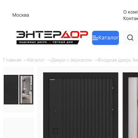
О ком
Москва
Конта
Каталог
Главная
Каталог
Двери с зеркалом
Входная дверь Хи