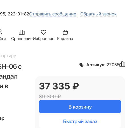
495) 222-01-82
Отправить сообщение
Обратный звонок
йти
Сравнение
Избранное
Корзина
квартиру
БН-06 с
Артикул:
27055
Сандал
37 335
 ₽
и в
39 300
 ₽
В корзину
ер
Быстрый заказ