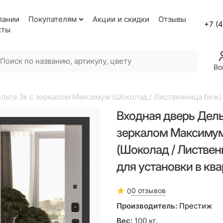
пании
Покупателям
Акции и скидки
Отзывы
+7 (
кты
Во
льта 3к с зеркалом Максимум (Шоколад / Лиственница беж) 
Входная дверь Дель
зеркалом Максиму
(Шоколад / Листвен
для установки в кв
0 отзывов
0
Производитель:
Престиж
Вес:
100
кг.