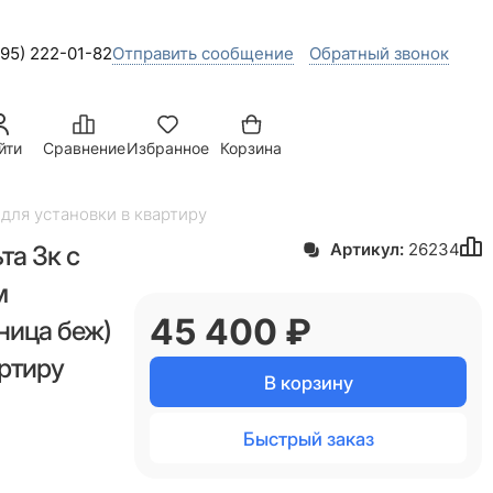
495) 222-01-82
Отправить сообщение
Обратный звонок
йти
Сравнение
Избранное
Корзина
для установки в квартиру
та 3к с
Артикул:
26234
м
45 400
 ₽
ница беж)
артиру
В корзину
Быстрый заказ