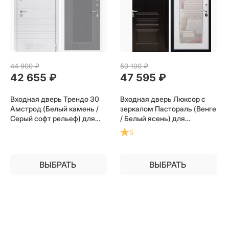
44 900
 ₽
50 100
 ₽
42 655
 ₽
47 595
 ₽
Входная дверь Трендо 30
Входная дверь Люксор с
Амстрод (Белый камень /
зеркалом Пастораль (Венге
Серый софт рельеф) для
/ Белый ясень) для
установки в квартиру
установки в квартиру
5
ВЫБРАТЬ
ВЫБРАТЬ