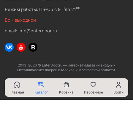
00
00
Режим работы: Пн-Сб с 9
до 21
Вс - выходной
email: info@enterdoor.ru
2013-2026 © EnterDoor.ru — интернет-магазин входных
металлических дверей в Москве и Московской области.
Главная
Каталог
Корзина
Избранное
Войти
Ваш город - Москва,
угадали?
ДА
НЕТ