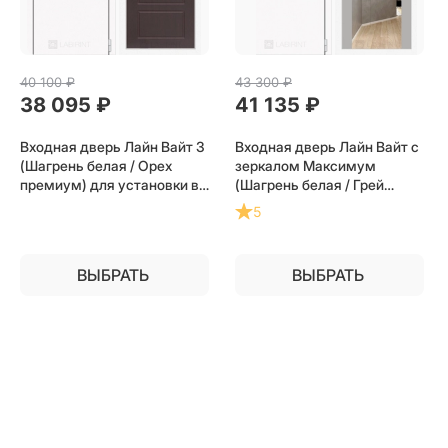
40 100
 ₽
43 300
 ₽
38 095
 ₽
41 135
 ₽
Входная дверь Лайн Вайт 3
Входная дверь Лайн Вайт с
(Шагрень белая / Орех
зеркалом Максимум
премиум) для установки в
(Шагрень белая / Грей
квартиру
софт) для установки в
5
квартиру
ВЫБРАТЬ
ВЫБРАТЬ