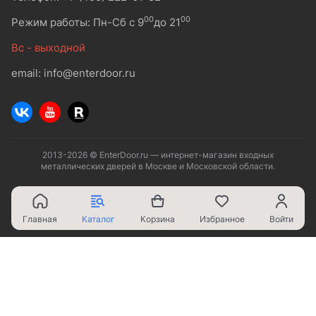
00
00
Режим работы: Пн-Сб с 9
до 21
Вс - выходной
email: info@enterdoor.ru
2013-2026 © EnterDoor.ru — интернет-магазин входных
металлических дверей в Москве и Московской области.
Главная
Каталог
Корзина
Избранное
Войти
Ваш город - Москва,
угадали?
ДА
НЕТ