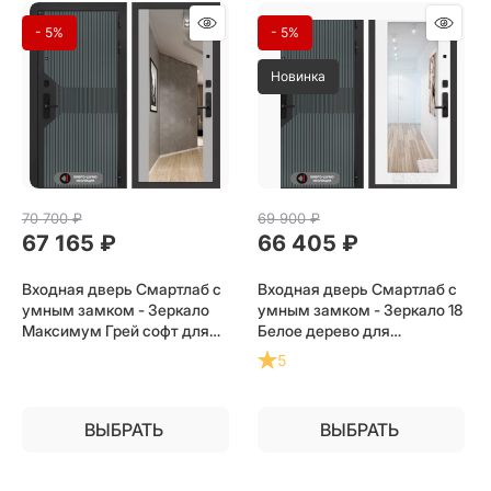
- 5%
- 5%
Новинка
70 700
 ₽
69 900
 ₽
67 165
 ₽
66 405
 ₽
Входная дверь Смартлаб с
Входная дверь Смартлаб с
умным замком - Зеркало
умным замком - Зеркало 18
Максимум Грей софт для
Белое дерево для
установки в квартиру
установки в квартиру
5
ВЫБРАТЬ
ВЫБРАТЬ