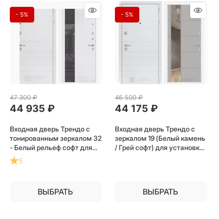
- 5%
- 5%
47 300
 ₽
46 500
 ₽
44 935
 ₽
44 175
 ₽
Входная дверь Трендо с
Входная дверь Трендо с
тонированным зеркалом 32
зеркалом 19 (Белый камень
- Белый рельеф софт для
/ Грей софт) для установки
установки в квартиру
в квартиру
5
ВЫБРАТЬ
ВЫБРАТЬ