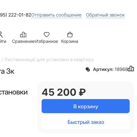
495) 222-01-82
Отправить сообщение
Обратный звонок
йти
Сравнение
Избранное
Корзина
 / Лиственница) для установки в квартиру
а 3к
Артикул:
18968
45 200
 ₽
становки
В корзину
Быстрый заказ