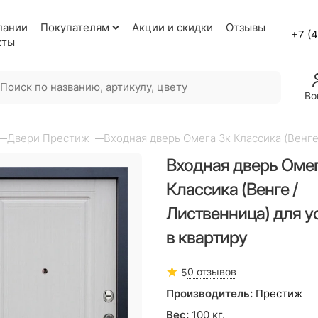
пании
Покупателям
Акции и скидки
Отзывы
+7 (
кты
Во
Двери Престиж
Входная дверь Омега 3к Классика (Венге
Входная дверь Омег
Классика (Венге /
Лиственница) для у
в квартиру
0 отзывов
5
Производитель:
Престиж
Вес:
100
кг.