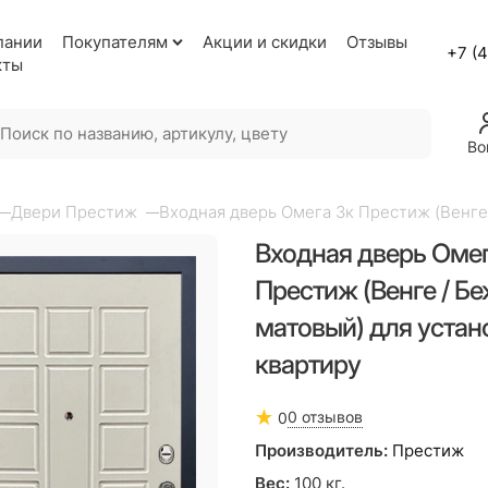
пании
Покупателям
Акции и скидки
Отзывы
+7 (
кты
Во
Двери Престиж
Входная дверь Омега 3к Престиж (Венге
Входная дверь Омег
Престиж (Венге / Б
матовый) для устан
квартиру
0 отзывов
0
Производитель:
Престиж
Вес:
100
кг.