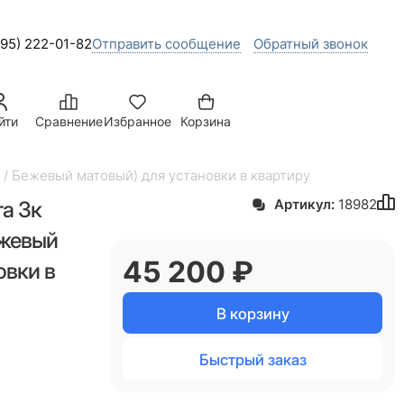
495) 222-01-82
Отправить сообщение
Обратный звонок
йти
Сравнение
Избранное
Корзина
 / Бежевый матовый) для установки в квартиру
а 3к
Артикул:
18982
ежевый
45 200
 ₽
овки в
В корзину
Быстрый заказ