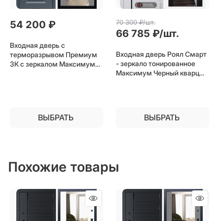
70 300
 ₽/шт.
54 200
 ₽
66 785
 ₽/шт.
Входная дверь с
Входная дверь Роял Смарт
терморазрывом Премиум
- зеркало тонированное
3К с зеркалом Максимум
Максимум Черный кварц
(Грей / Грей софт) для
для установки в квартиру
частного загородного дома
и дачи
ВЫБРАТЬ
ВЫБРАТЬ
Похожие товары