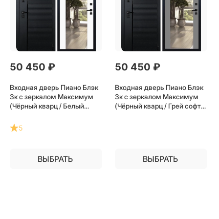
50 450
 ₽
50 450
 ₽
Входная дверь Пиано Блэк
Входная дверь Пиано Блэк
3к с зеркалом Максимум
3к с зеркалом Максимум
(Чёрный кварц / Белый
(Чёрный кварц / Грей софт)
матовый) для установки в
для установки в квартиру
квартиру
5
ВЫБРАТЬ
ВЫБРАТЬ