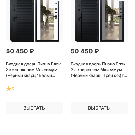
50 450
 ₽
50 450
 ₽
Входная дверь Пиано Блэк
Входная дверь Пиано Блэк
3к с зеркалом Максимум
3к с зеркалом Максимум
(Чёрный кварц / Белый
(Чёрный кварц / Грей софт)
матовый) для установки в
для установки в квартиру
квартиру
5
ВЫБРАТЬ
ВЫБРАТЬ