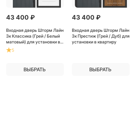
43 400
 ₽
43 400
 ₽
Входная дверь Шторм Лайн
Входная дверь Шторм Лайн
3к Классика (Грей / Белый
3к Престиж (Грей / Дуб) для
матовый) для установки в
установки в квартиру
квартиру
5
ВЫБРАТЬ
ВЫБРАТЬ