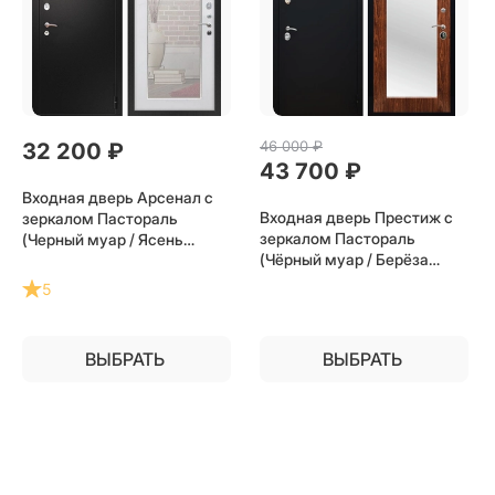
46 000
 ₽
32 200
 ₽
43 700
 ₽
Входная дверь Арсенал с
Входная дверь Престиж с
зеркалом Пастораль
зеркалом Пастораль
(Черный муар / Ясень
(Чёрный муар / Берёза
белый) для установки в
морёная) для установки в
квартиру
5
квартиру
ВЫБРАТЬ
ВЫБРАТЬ