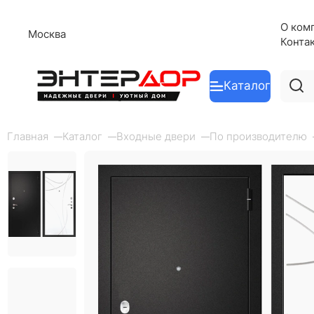
О ком
Москва
Конта
Каталог
Главная
Каталог
Входные двери
По производителю