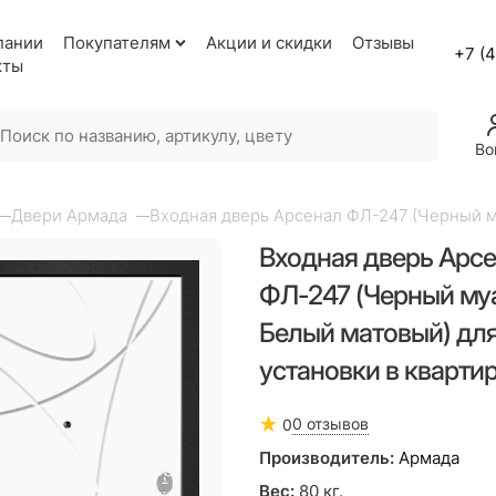
пании
Покупателям
Акции и скидки
Отзывы
+7 (
кты
Во
Двери Армада
Входная дверь Арсенал ФЛ-247 (Черный му
Входная дверь Арс
ФЛ-247 (Черный муа
Белый матовый) дл
установки в кварти
0 отзывов
0
Производитель:
Армада
Вес:
80
кг.