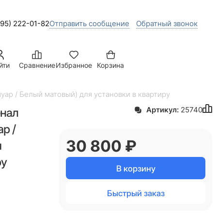
495) 222-01-82
Отправить сообщение
Обратный звонок
йти
Сравнение
Избранное
Корзина
ар / Белый матовый) для установки в квартиру
енал
Артикул:
25740
р /
30 800
 ₽
я
ру
В корзину
Быстрый заказ