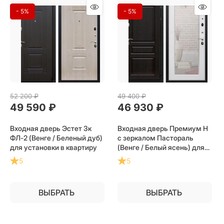
- 5%
- 5%
52 200
 ₽
49 400
 ₽
49 590
 ₽
46 930
 ₽
Входная дверь Эстет 3к
Входная дверь Премиум Н
ФЛ-2 (Венге / Беленый дуб)
с зеркалом Пастораль
для установки в квартиру
(Венге / Белый ясень) для
установки в квартиру
5
5
ВЫБРАТЬ
ВЫБРАТЬ