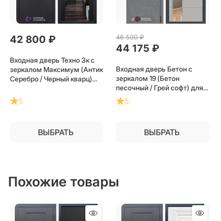
46 500
 ₽
42 800
 ₽
44 175
 ₽
Входная дверь Техно 3к с
Входная дверь Бетон с
зеркалом Максимум (Антик
зеркалом 19 (Бетон
Серебро / Черный кварц)
песочный / Грей софт) для
для установки в квартиру
установки в квартиру
5
5
ВЫБРАТЬ
ВЫБРАТЬ
Похожие товары