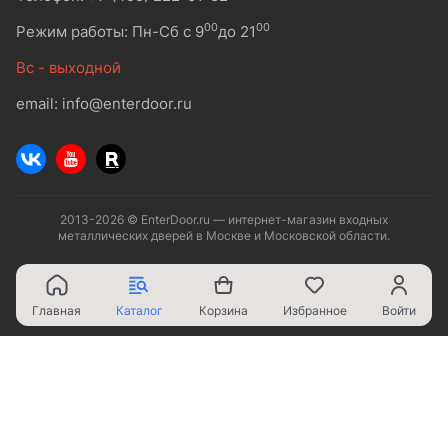
00
00
Режим работы: Пн-Сб с 9
до 21
Вс - выходной
email: info@enterdoor.ru
2013-2026 © EnterDoor.ru — интернет-магазин входных
металлических дверей в Москве и Московской области.
Главная
Каталог
Корзина
Избранное
Войти
Ваш город - Москва,
угадали?
ДА
НЕТ