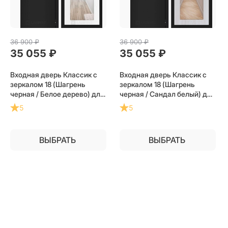
36 900
 ₽
36 900
 ₽
35 055
 ₽
35 055
 ₽
Входная дверь Классик с
Входная дверь Классик с
зеркалом 18 (Шагрень
зеркалом 18 (Шагрень
черная / Белое дерево) для
черная / Сандал белый) для
установки в квартиру
установки в квартиру
5
5
ВЫБРАТЬ
ВЫБРАТЬ