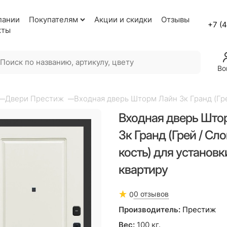
пании
Покупателям
Акции и скидки
Отзывы
+7 (
кты
Во
Двери Престиж
Входная дверь Шторм Лайн 3к Гранд (Гре
Входная дверь Што
3к Гранд (Грей / Сл
кость) для установк
квартиру
0 отзывов
0
Производитель:
Престиж
Вес:
100
кг.