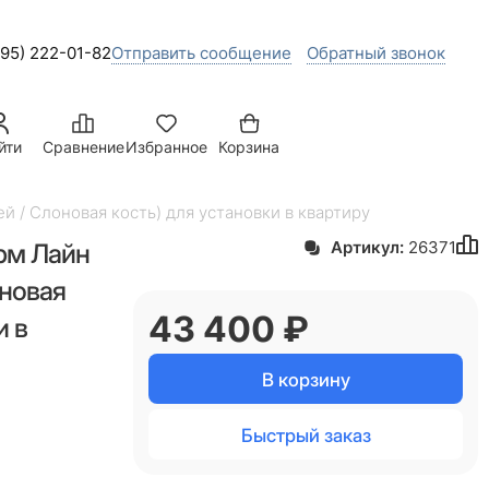
495) 222-01-82
Отправить сообщение
Обратный звонок
йти
Сравнение
Избранное
Корзина
й / Слоновая кость) для установки в квартиру
рм Лайн
Артикул:
26371
оновая
43 400
 ₽
и в
В корзину
Быстрый заказ