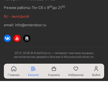
00
00
Режим работы: Пн-Сб с 9
до 21
Вс - выходной
email: info@enterdoor.ru
2013-2026 © EnterDoor.ru — интернет-магазин входных
металлических дверей в Москве и Московской области.
Главная
Каталог
Корзина
Избранное
Войти
Ваш город - Москва,
угадали?
ДА
НЕТ