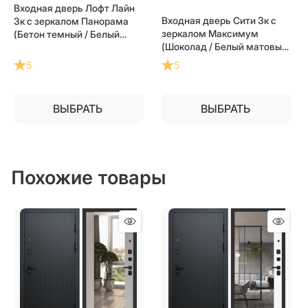
Входная дверь Лофт Лайн
Входная дверь Сити 3к с
3к с зеркалом Панорама
зеркалом Максимум
(Бетон темный / Белый
(Шоколад / Белый матовый)
софт) для установки в
для установки в квартиру
квартиру
5
5
ВЫБРАТЬ
ВЫБРАТЬ
Похожие товары