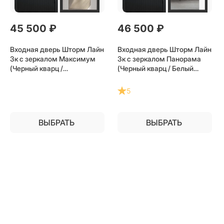
45 500
 ₽
46 500
 ₽
Входная дверь Шторм Лайн
Входная дверь Шторм Лайн
3к с зеркалом Максимум
3к с зеркалом Панорама
(Черный кварц /
(Черный кварц / Белый
Лиственница беж) для
софт) для установки в
установки в квартиру
квартиру
5
ВЫБРАТЬ
ВЫБРАТЬ